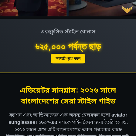
এক্সক্লুসিভ স্টাইল বোনাস
৳২৫,০০০ পর্যন্ত ছাড়
অফারটি গ্রহণ করুন
এভিয়েটর সানগ্লাস: ২০২৬ সালে
বাংলাদেশের সেরা স্টাইল গাইড
ফ্যাশন এবং আভিজাত্যের এক অনন্য মেলবন্ধন হলো
aviator
sunglasses
। ১৯৩০-এর দশকে পাইলটদের জন্য তৈরি হলেও,
২০২৬ সালে এসে এটি বাংলাদেশের তরুণ প্রজন্মের কাছে