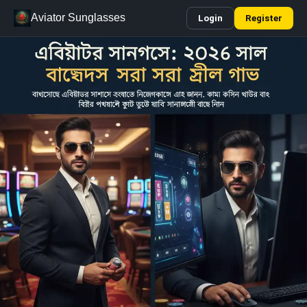
Aviator Sunglasses
Login
Register