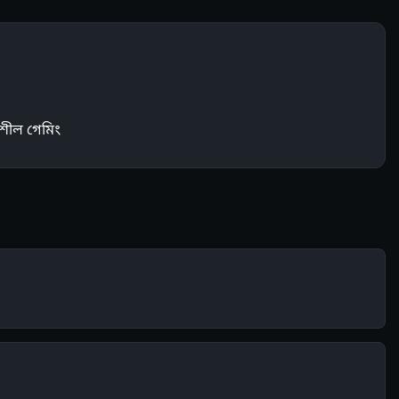
্বশীল গেমিং