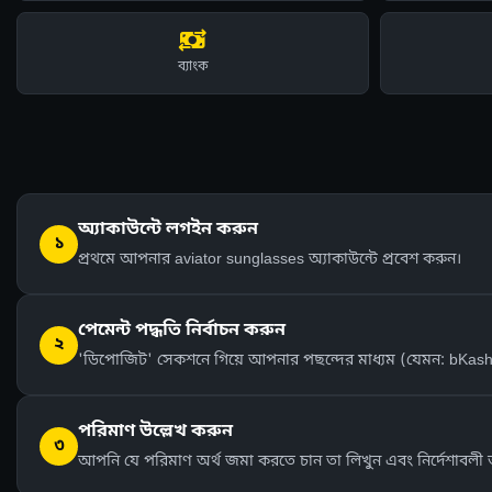
ব্যাংক
অ্যাকাউন্টে লগইন করুন
১
প্রথমে আপনার aviator sunglasses অ্যাকাউন্টে প্রবেশ করুন।
পেমেন্ট পদ্ধতি নির্বাচন করুন
২
'ডিপোজিট' সেকশনে গিয়ে আপনার পছন্দের মাধ্যম (যেমন: bKash
পরিমাণ উল্লেখ করুন
৩
আপনি যে পরিমাণ অর্থ জমা করতে চান তা লিখুন এবং নির্দেশাবলী