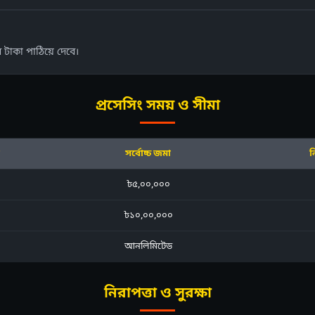
 টাকা পাঠিয়ে দেবে।
প্রসেসিং সময় ও সীমা
সর্বোচ্চ জমা
ন
৳৫,০০,০০০
৳১০,০০,০০০
আনলিমিটেড
নিরাপত্তা ও সুরক্ষা