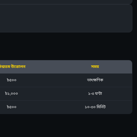
িন্মতম উত্তোলন
সময়
৳৫০০
তাৎক্ষণিক
৳১,০০০
১-৩ ঘণ্টা
৳৫০০
১০-৩০ মিনিট