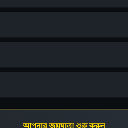
আপনার জয়যাত্রা শুরু করুন