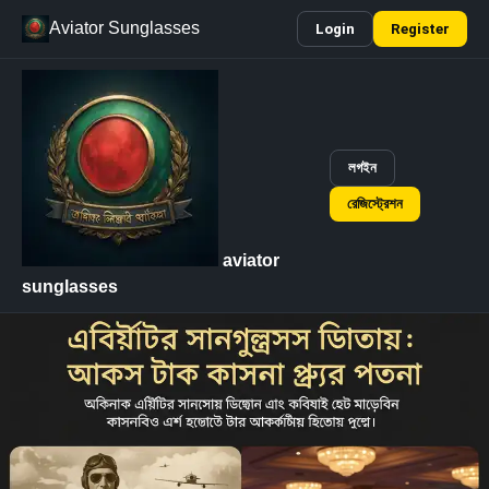
Aviator Sunglasses
Login
Register
লগইন
রেজিস্ট্রেশন
aviator
sunglasses