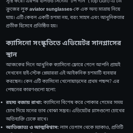
সৃষ্টি করে। এরপর হলিউড সিনেমা 'টপ গান' (Top Gun)-এ টম
ক্রুজের লুক
aviator sunglasses
-কে এক অন্য মাত্রায় নিয়ে
যায়। এটি কেবল একটি চশমা নয়, বরং সাহস এবং আধুনিকতার
প্রতীক হিসেবে প্রতিষ্ঠিত হয়।
ক্যাসিনো সংস্কৃতিতে এভিয়েটর সানগ্লাসের
স্থান
আজকের দিনে আধুনিক ক্যাসিনো ফ্লোরে গেলে আপনি প্রায়ই
দেখবেন হাই-স্টেক প্লেয়াররা এই আইকনিক চশমাটি ব্যবহার
করছেন। কেন এটি ক্যাসিনো খেলোয়াড়দের প্রথম পছন্দ? এর
পেছনের কারণগুলো হলো:
রহস্য বজায় রাখা:
ক্যাসিনো বিশেষ করে পোকার গেমের সময়
চোখ দিয়ে মনের ভাব বোঝা সম্ভব। এভিয়েটর গ্লাসগুলো চোখের
অভিব্যক্তি ঢেকে রাখে।
আভিজাত্য ও আত্মবিশ্বাস:
লাস ভেগাস থেকে ম্যাকাও, প্রতিটি