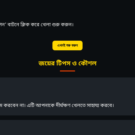
ন' বাটনে ক্লিক করে খেলা শুরু করুন।
এখনই শুরু করুন
জয়ের টিপস ও কৌশল
রম করবেন না। এটি আপনাকে দীর্ঘক্ষণ খেলতে সাহায্য করবে।