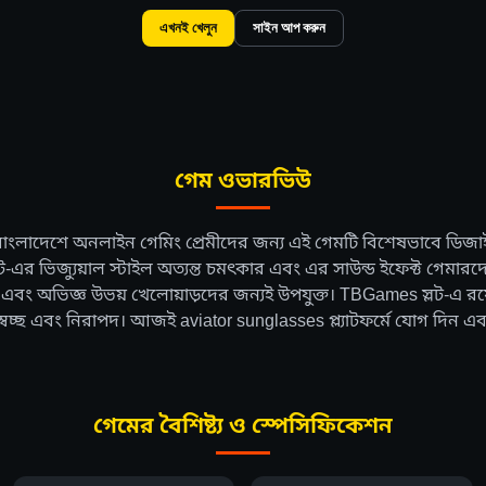
এখনই খেলুন
সাইন আপ করুন
গেম ওভারভিউ
ংলাদেশে অনলাইন গেমিং প্রেমীদের জন্য এই গেমটি বিশেষভাবে ডিজা
এর ভিজ্যুয়াল স্টাইল অত্যন্ত চমৎকার এবং এর সাউন্ড ইফেক্ট গেম
নতুন এবং অভিজ্ঞ উভয় খেলোয়াড়দের জন্যই উপযুক্ত। TBGames স্লট-এ
পূর্ণ স্বচ্ছ এবং নিরাপদ। আজই aviator sunglasses প্ল্যাটফর্মে যোগ দ
গেমের বৈশিষ্ট্য ও স্পেসিফিকেশন