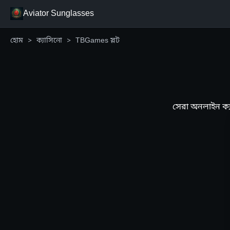
Aviator Sunglasses
হোম
>
ক্যাসিনো
>
TBGames স্লট
সেরা অনলাইন ক্