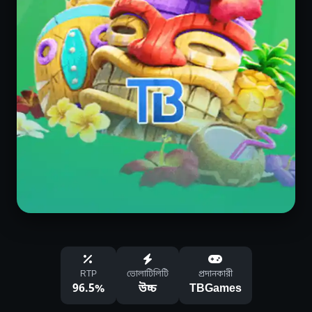
RTP
ভোলাটিলিটি
প্রদানকারী
96.5%
উচ্চ
TBGames