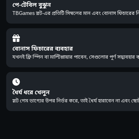
পে-টেবিল বুঝুন
TBGames স্লট-এর প্রতিটি সিম্বলের মান এবং বোনাস ফিচারে
বোনাস ফিচারের ব্যবহার
যখনই ফ্রি স্পিন বা মাল্টিপ্লায়ার পাবেন, সেগুলোর পূর্ণ সদ্ব
ধৈর্য ধরে খেলুন
স্লট গেম ভাগ্যের উপর নির্ভর করে, তাই ধৈর্য হারাবেন না এবং 