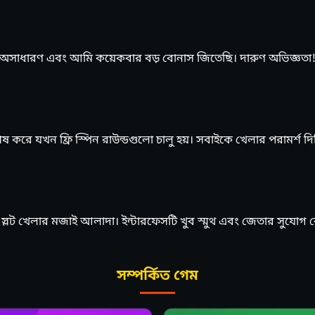
যিই অসাধারণ এবং আমি কয়েকবার বড় বোনাস জিতেছি। দারুণ অভিজ্ঞতা
ষ করে যখন ফ্রি স্পিন রাউন্ডগুলো চালু হয়। সবাইকে খেলার পরামর্শ দিচ
্লট খেলার মজাই আলাদা। ইন্টারফেসটি খুব স্মুথ এবং জেতার সুযোগ ব
সম্পর্কিত গেম