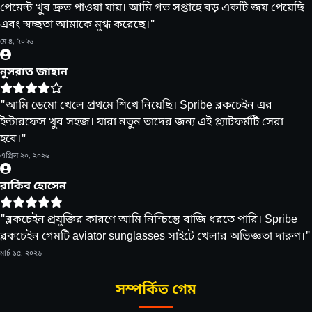
পেমেন্ট খুব দ্রুত পাওয়া যায়। আমি গত সপ্তাহে বড় একটি জয় পেয়েছি
এবং স্বচ্ছতা আমাকে মুগ্ধ করেছে।"
মে ৪, ২০২৬
নুসরাত জাহান
"আমি ডেমো খেলে প্রথমে শিখে নিয়েছি। Spribe ব্লকচেইন এর
ইন্টারফেস খুব সহজ। যারা নতুন তাদের জন্য এই প্ল্যাটফর্মটি সেরা
হবে।"
এপ্রিল ২০, ২০২৬
রাকিব হোসেন
"ব্লকচেইন প্রযুক্তির কারণে আমি নিশ্চিন্তে বাজি ধরতে পারি। Spribe
ব্লকচেইন গেমটি aviator sunglasses সাইটে খেলার অভিজ্ঞতা দারুণ।"
মার্চ ১৫, ২০২৬
সম্পর্কিত গেম