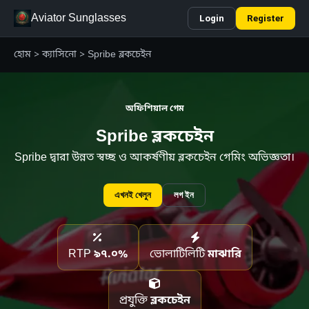
Aviator Sunglasses
Login
Register
হোম
>
ক্যাসিনো
> Spribe ব্লকচেইন
অফিশিয়াল গেম
Spribe ব্লকচেইন
Spribe দ্বারা উন্নত স্বচ্ছ ও আকর্ষণীয় ব্লকচেইন গেমিং অভিজ্ঞতা।
এখনই খেলুন
লগ ইন
RTP
৯৭.০%
ভোলাটিলিটি
মাঝারি
প্রযুক্তি
ব্লকচেইন