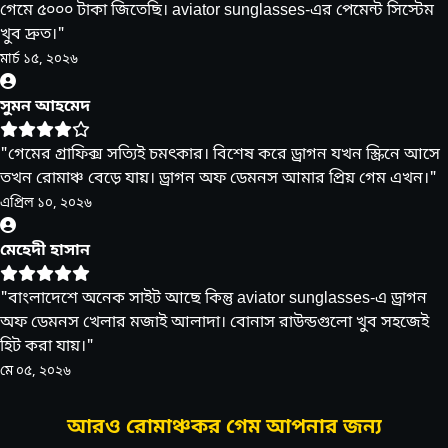
গেমে ৫০০০ টাকা জিতেছি। aviator sunglasses-এর পেমেন্ট সিস্টেম
খুব দ্রুত।"
মার্চ ১৫, ২০২৬
সুমন আহমেদ
"গেমের গ্রাফিক্স সত্যিই চমৎকার। বিশেষ করে ড্রাগন যখন স্ক্রিনে আসে
তখন রোমাঞ্চ বেড়ে যায়। ড্রাগন অফ ডেমনস আমার প্রিয় গেম এখন।"
এপ্রিল ১০, ২০২৬
মেহেদী হাসান
"বাংলাদেশে অনেক সাইট আছে কিন্তু aviator sunglasses-এ ড্রাগন
অফ ডেমনস খেলার মজাই আলাদা। বোনাস রাউন্ডগুলো খুব সহজেই
হিট করা যায়।"
মে ০৫, ২০২৬
আরও রোমাঞ্চকর গেম আপনার জন্য