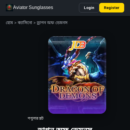
Aviator Sunglasses
Login
Register
হোম
>
ক্যাসিনো
> ড্রাগন অফ ডেমনস
পপুলার স্লট