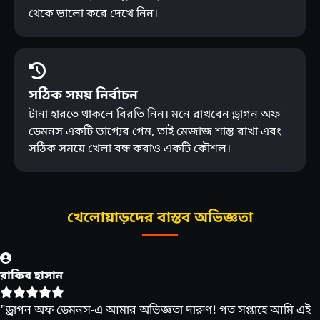
থেকে ভালো করে দেখে নিন।
সঠিক সময় নির্বাচন
টানা হারতে থাকলে বিরতি নিন। মনে রাখবেন ড্রাগন অফ
ডেমনস একটি ভাগ্যের গেম, তাই মেজাজ শান্ত রাখা এবং
সঠিক সময়ে খেলা বন্ধ করাও একটি কৌশল।
খেলোয়াড়দের বাস্তব অভিজ্ঞতা
রাকিব হাসান
"ড্রাগন অফ ডেমনস-এ আমার অভিজ্ঞতা দারুণ! গত সপ্তাহে আমি এই