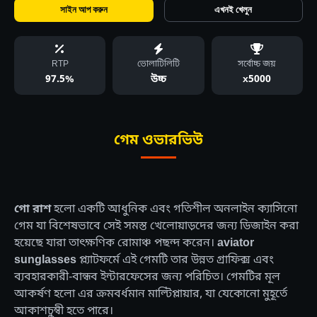
সাইন আপ করুন
এখনই খেলুন
RTP
ভোলাটিলিটি
সর্বোচ্চ জয়
97.5%
উচ্চ
x5000
গেম ওভারভিউ
গো রাশ
হলো একটি আধুনিক এবং গতিশীল অনলাইন ক্যাসিনো
গেম যা বিশেষভাবে সেই সমস্ত খেলোয়াড়দের জন্য ডিজাইন করা
হয়েছে যারা তাৎক্ষণিক রোমাঞ্চ পছন্দ করেন।
aviator
sunglasses
প্ল্যাটফর্মে এই গেমটি তার উন্নত গ্রাফিক্স এবং
ব্যবহারকারী-বান্ধব ইন্টারফেসের জন্য পরিচিত। গেমটির মূল
আকর্ষণ হলো এর ক্রমবর্ধমান মাল্টিপ্লায়ার, যা যেকোনো মুহূর্তে
আকাশচুম্বী হতে পারে।