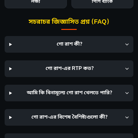
লক্ষ্য
পিগি ব্যাংক
সচরাচর জিজ্ঞাসিত প্রশ্ন (FAQ)
গো রাশ কী?
গো রাশ-এর RTP কত?
আমি কি বিনামূল্যে গো রাশ খেলতে পারি?
গো রাশ-এর বিশেষ বৈশিষ্ট্যগুলো কী?