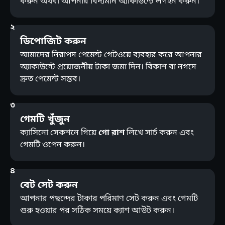
করুন অথবা আপনার বিদ্যমান অ্যাকাউন্টে লগইন করুন।
২
ডিপোজিট করুন
আমাদের নিরাপদ পেমেন্ট গেটওয়ে ব্যবহার করে আপনার
অ্যাকাউন্টে প্রয়োজনীয় টাকা জমা দিন। বিকাশ বা নগদে
দ্রুত পেমেন্ট সম্ভব।
৩
গেমটি খুঁজুন
ক্যাসিনো সেকশনে গিয়ে
গো রাশ
লিখে সার্চ করুন এবং
গেমটি ওপেন করুন।
৪
বেট সেট করুন
আপনার পছন্দের টাকার পরিমাণ সেট করুন এবং গেমটি
শুরু হওয়ার পর সঠিক সময়ে ক্যাশ আউট করুন।