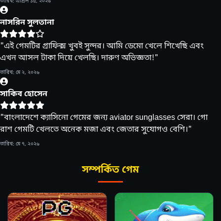
তারিখ: এপ্রিল ১৫, ২০২৬
নাসরিন সুলতানা
"এই গেমটির গ্রাফিক্স খুবই সুন্দর। আমি ডেমো খেলে শিখেছি এবং
এখন আসল টাকা দিয়ে খেলছি। দারুণ অভিজ্ঞতা!"
তারিখ: মে ২, ২০২৬
সাকিব হোসেন
"বাংলাদেশে ক্যাসিনো গেমের জন্য aviator sunglasses সেরা। গো
রাশ গেমটি খেলতে অনেক মজা এবং জেতার সুযোগও বেশি।"
তারিখ: মে ৭, ২০২৬
সম্পর্কিত গেম