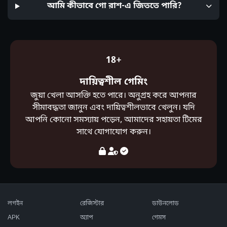
আমি কীভাবে গো রাশ-এ জিততে পারি?
18+
দায়িত্বশীল গেমিং
জুয়া খেলা আসক্তি হতে পারে। অনুগ্রহ করে আপনার
সীমাবদ্ধতা জানুন এবং দায়িত্বশীলভাবে খেলুন। যদি
আপনি কোনো সমস্যায় পড়েন, আমাদের সহায়তা টিমের
সাথে যোগাযোগ করুন।
লগইন
রেজিস্টার
ডাউনলোড
APK
অ্যাপ
গেমস