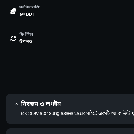
সর্বনিম্ন বাজি
১০ BDT
ফ্রি স্পিন
উপলব্ধ
১
নিবন্ধন ও লগইন
প্রথমে
aviator sunglasses
ওয়েবসাইটে একটি অ্যাকাউন্ট 