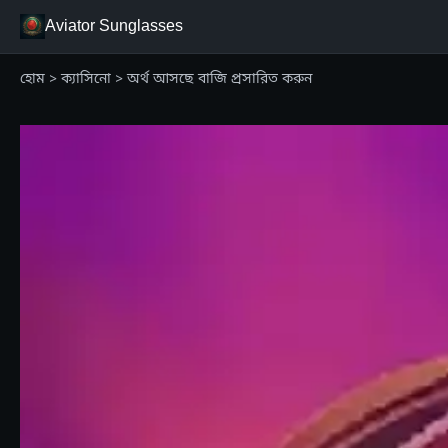
Aviator Sunglasses
হোম
>
ক্যাসিনো
> অর্থ আসছে বাজি প্রসারিত করুন