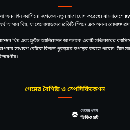
ম যা অনলাইন ক্যাসিনো জগতের নতুন মাত্রা যোগ করেছে। বাংলাদেশে
av
র্থ আসার থিম, যা খেলোয়াড়দের প্রতিটি স্পিনে এক অনন্য রোমাঞ্চ প
োল্ডেন থিম এবং ফ্লুইড অ্যানিমেশন আপনাকে একটি সত্যিকারের ক্যাসি
পনার সাধারণ বেটকে বিশাল পুরস্কারে রূপান্তর করতে পারেন। উচ্চ মান
স্মরণীয়।
গেমের বৈশিষ্ট্য ও স্পেসিফিকেশন
গেমের ধরন
ভিডিও স্লট