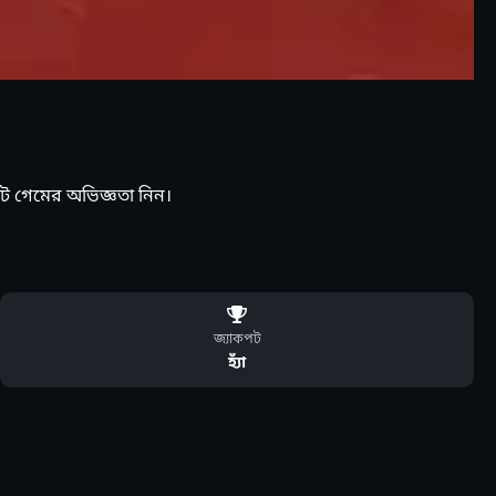
্লট গেমের অভিজ্ঞতা নিন।
জ্যাকপট
হ্যাঁ