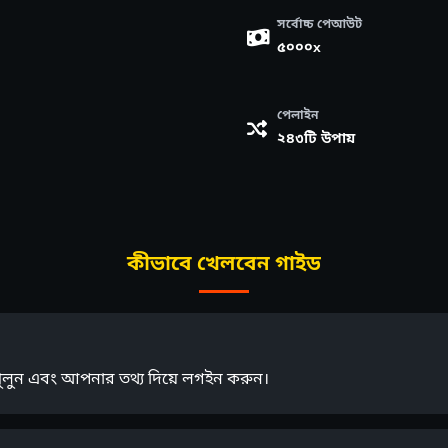
সর্বোচ্চ পেআউট
৫০০০x
পেলাইন
২৪৩টি উপায়
কীভাবে খেলবেন গাইড
খুলুন এবং আপনার তথ্য দিয়ে লগইন করুন।